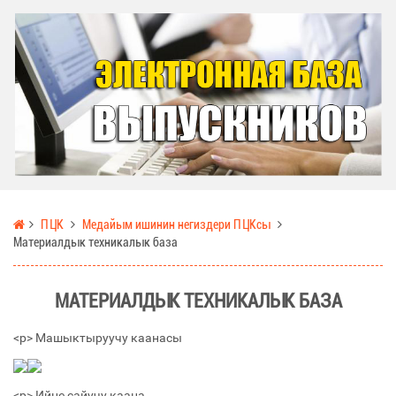
ПЦК
Медайым ишинин негиздери ПЦКсы
Материалдык техникалык база
МАТЕРИАЛДЫК ТЕХНИКАЛЫК БАЗА
<р> Машыктыруучу каанасы
<р> Ийне сайучу каана