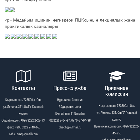
<р> Медайым ишинин негиздери ПЦКсынын лекциялык жана
практикалык кааналыры
Контакты
Пресс-служба
Приемная
комиссия
Кыргызстан, 723500, г. Ош,
Нуралиева Зинагул
Кыргызстан, 723500, г. Ош,
ул. Ленина, 331, ОшГУ Главный
Абдырашитовна
ул. Ленина, 331, ОшГУ Главный
корпус
Е-mail: zinur11@mail.ru
корпус
Общий отдел: +996 3222 2-22-73,
0(3222) 2-04-87, 0770-37-94-98
Приемная комиссия: +996 3222 2-
факс +996 3222 2-40-66,
chechgpi@mail.ru
45-25,
oshsu.oms@gmail.com