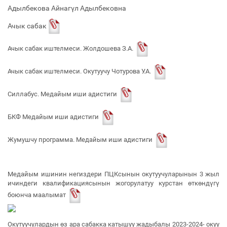
Адылбекова Айнагүл Адылбековна
Ачык сабак
Ачык сабак иштелмеси. Жолдошева З.А.
Ачык сабак иштелмеси. Окутуучу Чотурова У.А.
Силлабус. Медайым иши адистиги
БКФ Медайым иши адистиги
Жумушчу программа. Медайым иши адистиги
Медайым ишинин негиздери ПЦКсынын окутуучуларынын 3 жыл
ичиндеги квалификациясынын жогорулатуу курстан өткөндүгү
боюнча маалымат
Окутуучулардын өз ара сабакка катышуу жадыбалы 2023-2024- окуу