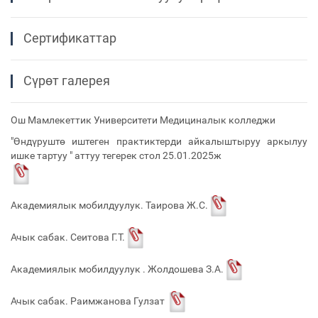
Сертификаттар
Сүрөт галерея
Ош Мамлекеттик Университети Медициналык колледжи
"Өндүруштө иштеген практиктерди айкалыштыруу аркылуу
ишке тартуу " аттуу тегерек стол 25.01.2025ж
Академиялык мобилдуулук. Таирова Ж.С.
Ачык сабак. Сеитова Г.Т.
Академиялык мобилдуулук . Жолдошева З.А.
Ачык сабак. Раимжанова Гулзат