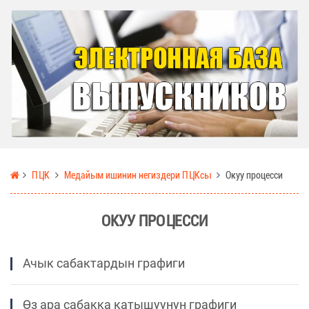
ПЦК
Медайым ишинин негиздери ПЦКсы
Окуу процесси
ОКУУ ПРОЦЕССИ
Ачык сабактардын графиги
Өз ара сабакка катышуунун графиги