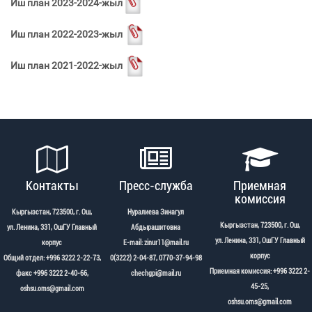
Иш план 2023-2024-жыл
Иш план 2022-2023-жыл
Иш план 2021-2022-жыл
Контакты
Пресс-служба
Приемная
комиссия
Кыргызстан, 723500, г. Ош,
Нуралиева Зинагул
Кыргызстан, 723500, г. Ош,
ул. Ленина, 331, ОшГУ Главный
Абдырашитовна
ул. Ленина, 331, ОшГУ Главный
корпус
Е-mail: zinur11@mail.ru
корпус
Общий отдел: +996 3222 2-22-73,
0(3222) 2-04-87, 0770-37-94-98
Приемная комиссия: +996 3222 2-
факс +996 3222 2-40-66,
chechgpi@mail.ru
45-25,
oshsu.oms@gmail.com
oshsu.oms@gmail.com