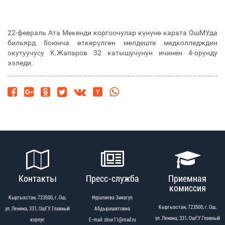
22-февраль Ата Мекенди коргоочулар күнүнө карата ОшМУда
бильярд боюнча өткөрүлгөн мелдеште медколледждин
окутуучусу К.Жапаров 32 катышучунун ичинен 4-орунду
ээледи.
Контакты
Пресс-служба
Приемная
комиссия
Кыргызстан, 723500, г. Ош,
Нуралиева Зинагул
Кыргызстан, 723500, г. Ош,
ул. Ленина, 331, ОшГУ Главный
Абдырашитовна
ул. Ленина, 331, ОшГУ Главный
корпус
Е-mail: zinur11@mail.ru